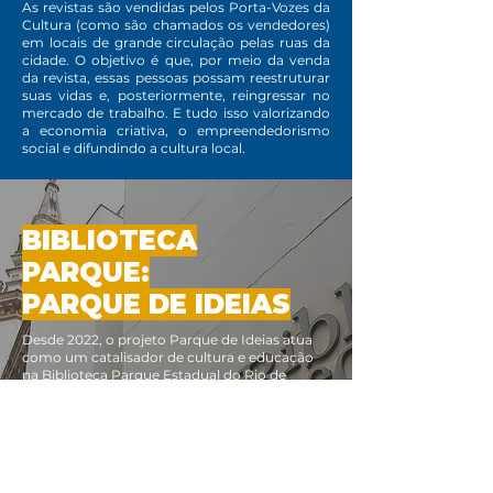
As revistas são vendidas pelos Porta-Vozes da
Cultura (como são chamados os vendedores)
em locais de grande circulação pelas ruas da
cidade. O objetivo é que, por meio da venda
da revista, essas pessoas possam reestruturar
suas vidas e, posteriormente, reingressar no
mercado de trabalho. E tudo isso valorizando
a economia criativa, o empreendedorismo
social e difundindo a cultura local.
BIBLIOTECA
PARQUE:
PARQUE DE IDEIAS
Desde 2022, o projeto Parque de Ideias atua
como um catalisador de cultura e educação
na Biblioteca Parque Estadual do Rio de
Janeiro. Com uma programação inteiramente
gratuita, a iniciativa promove o encontro
entre o público e grandes expoentes da arte
brasileira, tendo recebido nomes como
Gilberto Gil, Adriana Calcanhotto, Conceição
Evaristo e Martinho da Vila.